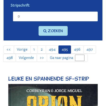
Stripschrift:
Zoeken
<<
Vorige
1
2
494
495
496
497
498
Volgende
>>
Ga naar pagina:
Leuke en spannende sf-strip