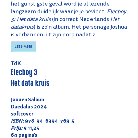
het gunstigste geval word je al lezende
langzaam duidelijk waar je je bevindt.
Elecboy
3: Het data kruis
(in correct Nederlands
Het
datakruis
) is zo’n album. Het personage Joshua
is verbannen uit zijn dorp nadat z ...
Lees meer
TdK
Elecboy 3
Het data kruis
Jaouen Salaün
Daedalus 2024
softcover
ISBN:
978-94-6394-769-5
Prijs:
€ 11,25
64 pagina's