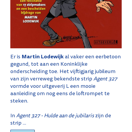
Martin Lodewijk
Er is
al vaker een eerbetoon
gegund, tot aan een Koninklijke
onderscheiding toe. Het vijftigjarig jubileum
van zijn verreweg bekendste strip
Agent 327
vormde voor uitgeverij L een mooie
aanleiding om nog eens de loftrompet te
steken.
In
Agent 327 - Hulde aan de jubilaris
zijn de
strip ...