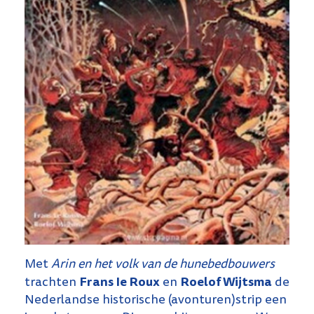
Met
Arin en het volk van de hunebedbouwers
Frans Ie Roux
Roelof Wijtsma
trachten
en
de
Nederlandse historische (avonturen)strip een