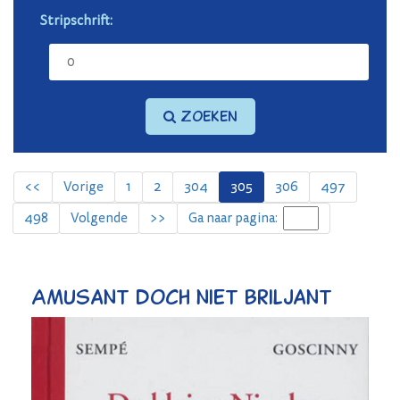
Stripschrift:
Zoeken
<<
Vorige
1
2
304
305
306
497
498
Volgende
>>
Ga naar pagina:
Amusant doch niet briljant