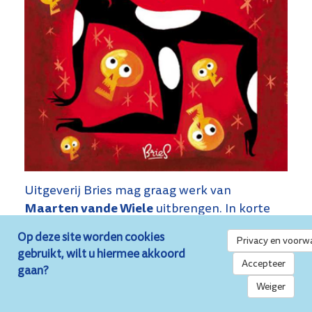
Uitgeverij Bries mag graag werk van
Maarten vande Wiele
uitbrengen. In korte
tijd verscheen een bijdrage in de Vlaams-
Op deze site worden cookies
Privacy en voorw
talentbundel
Hic Sunt Leones 1
, zijn
gebruikt, wilt u hiermee akkoord
debuutalbum
Strip Noir
, en het eerste deel
Accepteer
gaan?
van de serie
Doctor Carnacki
op scenario van
Weiger
Stefan Nieuwenhuis
. Die laatste kennen we