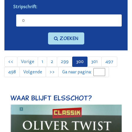
Stripschrift:
Zoeken
<<
Vorige
1
2
299
300
301
497
498
Volgende
>>
Ga naar pagina:
Waar blijft Elsschot?