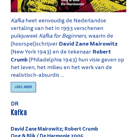
Kafka
heet eenvoudig de Nederlandse
vertaling van het in 1993 verschenen
puikjuweel
Kafka for Beginners
, waarin de
David Zane Mairowitz
(hoorspel)schrijver
Robert
(New York 1943) en de tekenaar
Crumb
(Philadelphia 1943) hun visie geven op
het leven, het milieu en het werk van de
realistisch-absurdis ...
Lees meer
DR
Kafka
David Zane Mairowitz; Robert Crumb
Oog & Blik / De Harmonie 2005