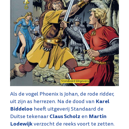
Als de vogel Phoenix is Johan, de rode ridder,
Karel
uit zijn as herrezen. Na de dood van
Biddeloo
heeft uitgeverij Standaard de
Claus Scholz
Martin
Duitse tekenaar
en
Lodewijk
verzocht de reeks voort te zetten.