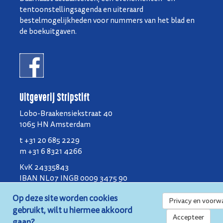
tentoonstellingsagenda en uiteraard
bestelmogelijkheden voor nummers van het blad en
de boekuitgaven.
Uitgeverij Stripstift
Lobo-Braakensiekstraat 40
1065 HN Amsterdam
t +31 20 685 2229
m +31 6 8321 4266
KvK 24335843
IBAN NL07 INGB 0009 3475 90
BIC INGB NL2A
Op deze site worden cookies
Privacy en voorw
gebruikt, wilt u hiermee akkoord
Privacy en voorwaarden
Accepteer
gaan?