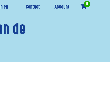
0
n en
Contact
Account
an de
n