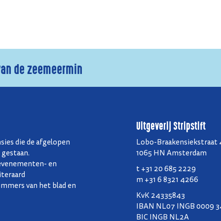
 van de zeemeermin
Uitgeverij Stripstift
nsies die de afgelopen
Lobo-Braakensiekstraat
n gestaan.
1065 HN Amsterdam
n evenementen- en
t +31 20 685 2229
iteraard
m +31 6 8321 4266
mmers van het blad en
KvK 24335843
IBAN NL07 INGB 0009 3
BIC INGB NL2A