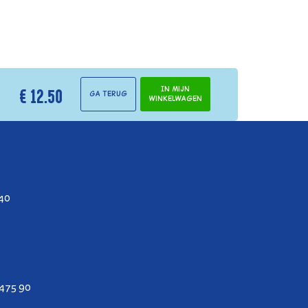
€ 12.50
In mijn
Ga terug
winkelwagen
 40
475 90