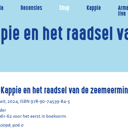
da
Recensies
Shop
Kappie
Arma
Ilva
pie en het raadsel v
 Kappie en het raadsel van de zeemeermi
t-wit, 2024, ISBN 978-90-74539-84-5
der
961-62 voor het eerst in boekvorm.
0098, 906 0