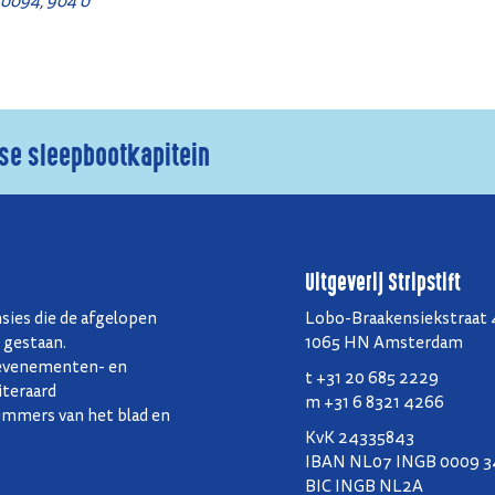
0094, 904 0
se sleepbootkapitein
Uitgeverij Stripstift
nsies die de afgelopen
Lobo-Braakensiekstraat
n gestaan.
1065 HN Amsterdam
n evenementen- en
t +31 20 685 2229
iteraard
m +31 6 8321 4266
mmers van het blad en
KvK 24335843
IBAN NL07 INGB 0009 3
BIC INGB NL2A