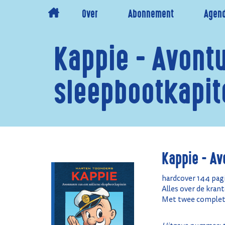
Over
Abonnement
Agen
Kappie - Avont
sleepbootkapit
Kappie - Av
hardcover 144 pag
Alles over de kra
Met twee complete