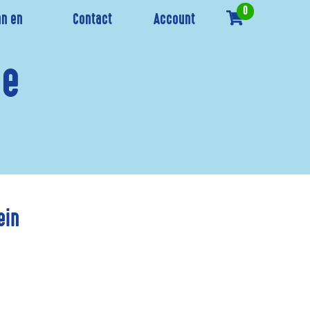
0
n en
Contact
Account
se
ein