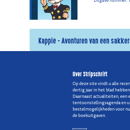
Uitgave nummer: 1
Kappie - Avonturen van een sakker
Over Stripschrift
Op deze site vindt u alle rece
dertig jaar in het blad hebbe
Daarnaast actualiteiten, ee
tentoonstellingsagenda en u
bestelmogelijkheden voor nu
de boekuitgaven.