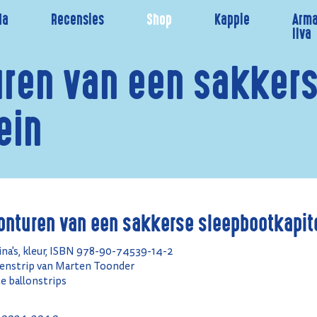
da
Recensies
Shop
Kappie
Arma
Ilva
uren van een sakker
ein
onturen van een sakkerse sleepbootkapit
ina's, kleur, ISBN 978-90-74539-14-2
ntenstrip van Marten Toonder
 ballonstrips