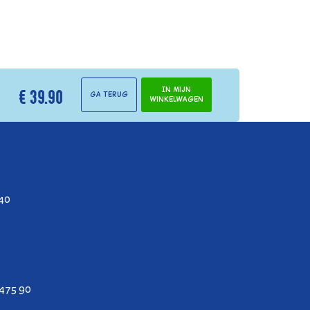
€ 39.90
In mijn
Ga terug
winkelwagen
 40
475 90