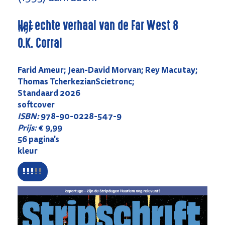
Het echte verhaal van de Far West 8
MJF
O.K. Corral
Farid Ameur; Jean-David Morvan; Rey Macutay;
Thomas TcherkezianScietronc;
Standaard 2026
softcover
ISBN:
978-90-0228-547-9
Prijs:
€ 9,99
56 pagina's
kleur