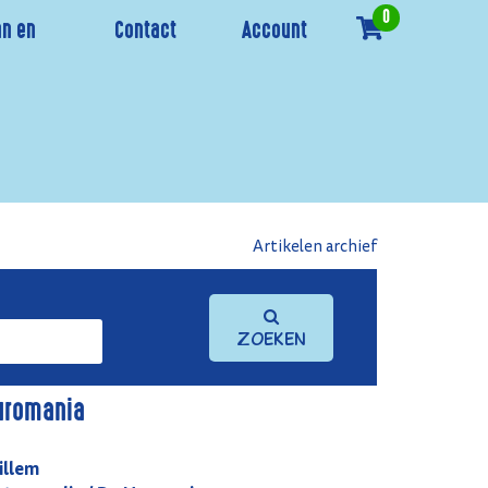
0
n en
Contact
Account
Artikelen archief
Zoeken
uromania
illem