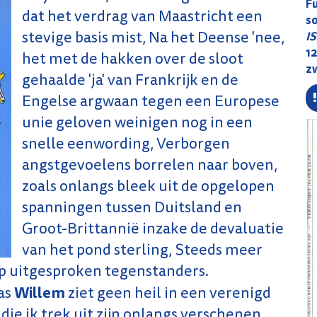
F
dat het verdrag van Maastricht een
s
stevige basis mist, Na het Deense 'nee,
I
12
het met de hakken over de sloot
z
gehaalde 'ja' van Frankrijk en de
Engelse argwaan tegen een Europese
unie geloven weinigen nog in een
snelle eenwording, Verborgen
angstgevoelens borrelen naar boven,
zoals onlangs bleek uit de opgelopen
spanningen tussen Duitsland en
Groot-Brittannië inzake de devaluatie
van het pond sterling, Steeds meer
ep uitgesproken tegenstanders.
Willem
as
ziet geen heil in een verenigd
 die ik trek uit zijn onlangs verschenen