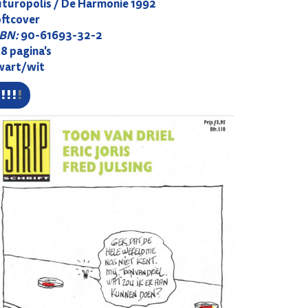
uturopolis / De Harmonie 1992
oftcover
SBN:
90-61693-32-2
8 pagina's
wart/wit