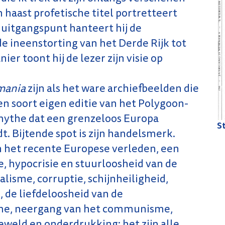
n haast profetische titel portretteert
 uitgangspunt hanteert hij de
de ineenstorting van het Derde Rijk tot
ier toont hij de lezer zijn visie op
mania
zijn als het ware archiefbeelden die
een soort eigen editie van het Polygoon-
mythe dat een grenzeloos Europa
St
t. Bijtende spot is zijn handelsmerk.
an het recente Europese verleden, een
 hypocrisie en stuurloosheid van de
lisme, corruptie, schijnheiligheid,
de liefdeloosheid van de
sme, neergang van het communisme,
eld en onderdrukking: het zijn alle