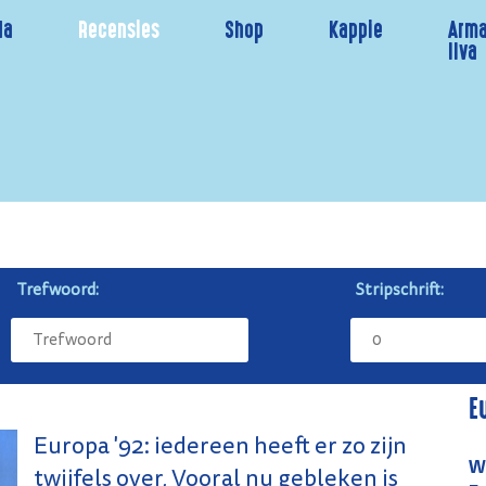
da
Recensies
Shop
Kappie
Arma
Ilva
Trefwoord:
Stripschrift:
E
Europa '92: iedereen heeft er zo zijn
W
twijfels over, Vooral nu gebleken is