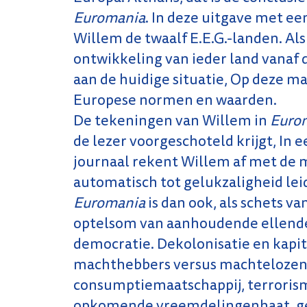
Euromania
. In deze uitgave met ee
Willem de twaalf E.E.G.-landen. Als
ontwikkeling van ieder land vanaf 
aan de huidige situatie, Op deze man
Europese normen en waarden.
De tekeningen van Willem in
Euro
de lezer voorgeschoteld krijgt, In 
journaal rekent Willem af met de 
automatisch tot gelukzaligheid leid
Euromania
is dan ook, als schets v
optelsom van aanhoudende ellende,
democratie. Dekolonisatie en kapita
machthebbers versus machtelozen, 
consumptiemaatschappij, terrori
opkomende vreemdelingenhaat, gew