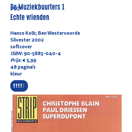
De Muziekbuurters 1
PvC
Echte vrienden
Hanco Kolk; Ben Westervoorde
Silvester 2002
softcover
ISBN:
90-5885-040-4
Prijs:
€ 5,99
48 pagina's
kleur