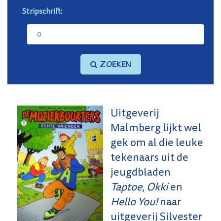
Stripschrift:
Zoeken
Uitgeverij
Malmberg lijkt wel
gek om al die leuke
tekenaars uit de
jeugdbladen
Taptoe
,
Okki
en
Hello You!
naar
uitgeverij Silvester