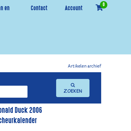
0
n en
Contact
Account
Artikelen archief
Zoeken
onald Duck 2006
cheurkalender