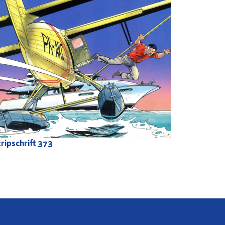
ripschrift
373