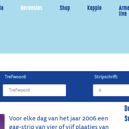
da
Recensies
Shop
Kappie
Arma
Ilva
Trefwoord:
Stripschrift:
D
S
Voor elke dag van het jaar 2006 een
gag-strip van vier of vijf plaatjes van