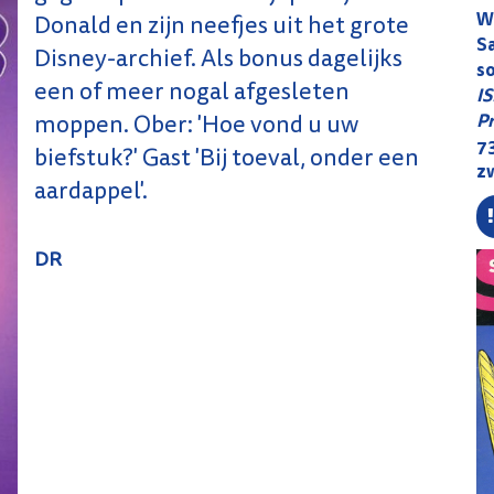
W
Donald en zijn neefjes uit het grote
S
Disney-archief. Als bonus dagelijks
s
een of meer nogal afgesleten
I
Pr
moppen. Ober: 'Hoe vond u uw
73
biefstuk?' Gast 'Bij toeval, onder een
z
aardappel'.
DR