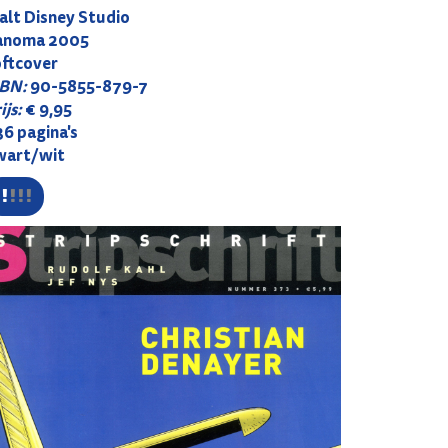
alt Disney Studio
anoma 2005
oftcover
SBN:
90-5855-879-7
ijs:
€ 9,95
6 pagina's
wart/wit