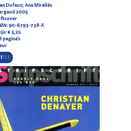
an Dufaux; Ana Mirallès
argaud 2005
oftcover
SBN:
90-6793-738-X
ijs:
€ 5,25
 pagina's
leur