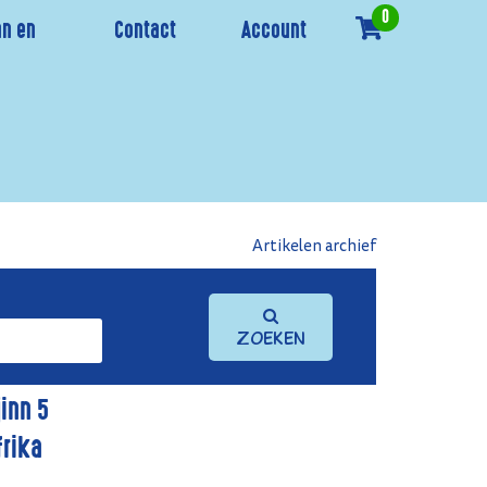
0
n en
Contact
Account
Artikelen archief
Zoeken
jinn 5
frika