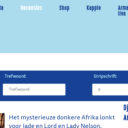
da
Recensies
Shop
Kappie
Arma
Ilva
Trefwoord:
Stripschrift:
D
A
Het mysterieuze donkere Afrika lonkt
voor Jade en Lord en Lady Nelson.