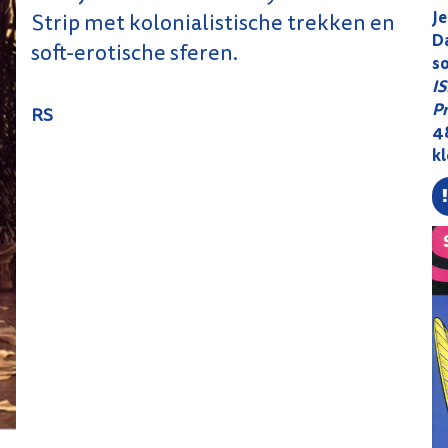
Je
Strip met kolonialistische trekken en
D
soft-erotische sferen.
s
I
Pr
RS
48
k