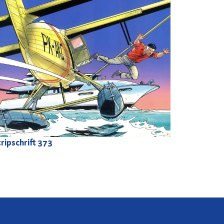
ripschrift
373