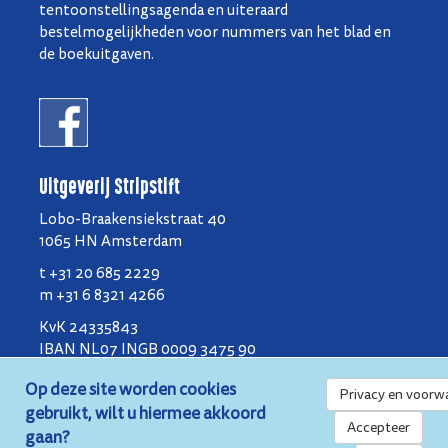
tentoonstellingsagenda en uiteraard
bestelmogelijkheden voor nummers van het blad en
de boekuitgaven.
Uitgeverij Stripstift
Lobo-Braakensiekstraat 40
1065 HN Amsterdam
t +31 20 685 2229
m +31 6 8321 4266
KvK 24335843
IBAN NL07 INGB 0009 3475 90
BIC INGB NL2A
Op deze site worden cookies
Privacy en voorw
gebruikt, wilt u hiermee akkoord
Privacy en voorwaarden
Accepteer
gaan?