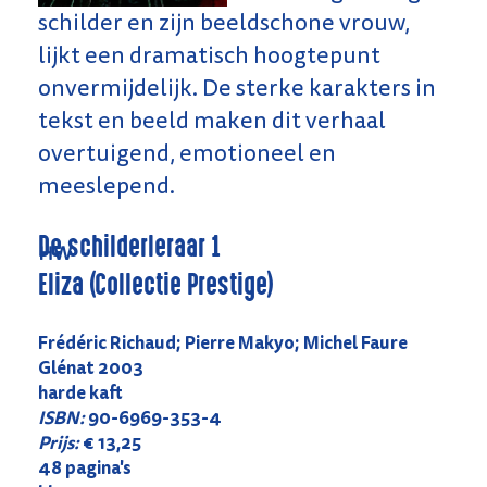
schilder en zijn beeldschone vrouw,
lijkt een dramatisch hoogtepunt
onvermijdelijk. De sterke karakters in
tekst en beeld maken dit verhaal
overtuigend, emotioneel en
meeslepend.
De schilderleraar 1
HW
Eliza (Collectie Prestige)
Frédéric Richaud; Pierre Makyo; Michel Faure
Glénat 2003
harde kaft
ISBN:
90-6969-353-4
Prijs:
€ 13,25
48 pagina's