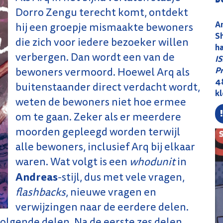
Dorro Zengu terecht komt, ontdekt
A
hij een groepje mismaakte bewoners
S
die zich voor iedere bezoeker willen
h
verbergen. Dan wordt een van de
I
Pr
bewoners vermoord. Hoewel Arq als
48
buitenstaander direct verdacht wordt,
k
weten de bewoners niet hoe ermee
om te gaan. Zeker als er meerdere
moorden gepleegd worden terwijl
alle bewoners, inclusief Arq bij elkaar
waren. Wat volgt is een
whodunit
in
Andreas
-stijl, dus met vele vragen,
flashbacks
, nieuwe vragen en
verwijzingen naar de eerdere delen.
olgende delen. Na de eerste zes delen