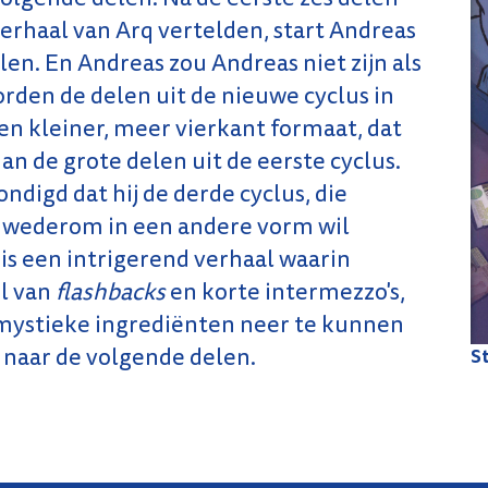
verhaal van Arq vertelden, start Andreas
en. En Andreas zou Andreas niet zijn als
orden de delen uit de nieuwe cyclus in
n kleiner, meer vierkant formaat, dat
n de grote delen uit de eerste cyclus.
digd dat hij de derde cyclus, die
n, wederom in een andere vorm wil
is een intrigerend verhaal waarin
l van
flashbacks
en korte intermezzo's,
mystieke ingrediënten neer te kunnen
 naar de volgende delen.
St