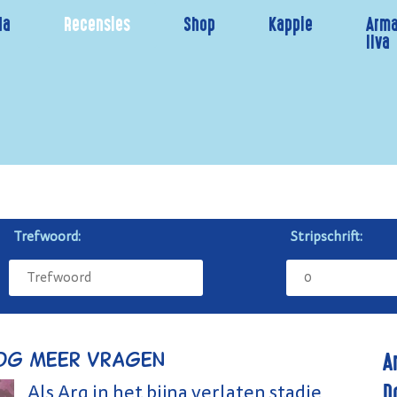
da
Recensies
Shop
Kappie
Arma
Ilva
Trefwoord:
Stripschrift:
A
nog meer vragen
D
Als Arq in het bijna verlaten stadje