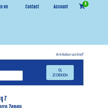
0
n en
Contact
Account
Artikelen archief
Zoeken
rq 7
orro Zengu