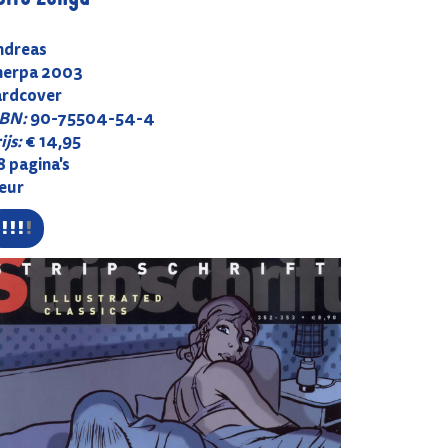
ndreas
herpa 2003
ardcover
SBN:
90-75504-54-4
ijs:
€ 14,95
 pagina's
leur