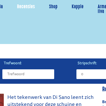
da
Recensies
Shop
Kappie
Arma
Ilva
Trefwoord:
Stripschrift:
R
Het tekenwerk van Di Sano leent zich
B
uitstekend voor deze schuine en