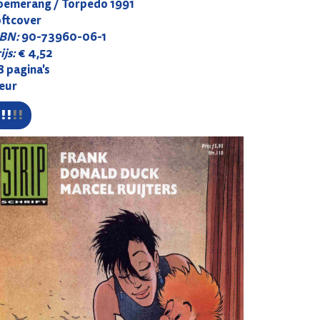
oemerang / Torpedo 1991
oftcover
SBN:
90-73960-06-1
ijs:
€ 4,52
 pagina's
leur