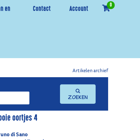
0
n en
Contact
Account
Artikelen archief
Zoeken
ooie oortjes 4
runo di Sano