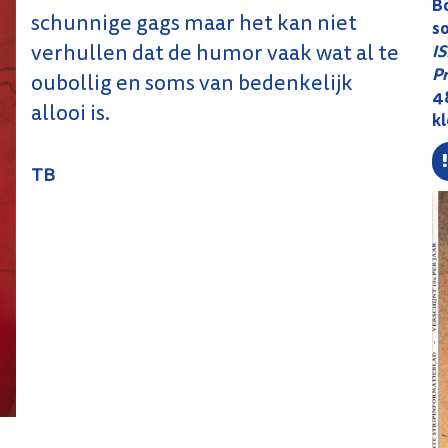
B
schunnige gags maar het kan niet
s
verhullen dat de humor vaak wat al te
I
Pr
oubollig en soms van bedenkelijk
48
allooi is.
k
TB