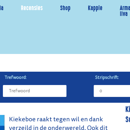
da
Recensies
Shop
Kappie
Arma
Ilva
Trefwoord:
Stripschrift:
K
S
Kiekeboe raakt tegen wil en dank
verzeild in de onderwereld. Ook dit