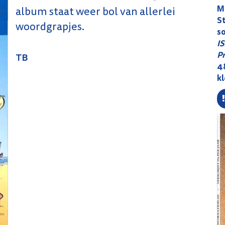
M
album staat weer bol van allerlei
S
woordgrapjes.
s
I
Pr
TB
48
k