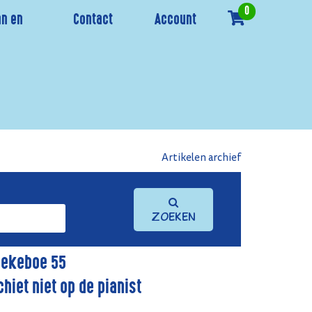
0
n en
Contact
Account
Artikelen archief
Zoeken
iekeboe 55
chiet niet op de pianist