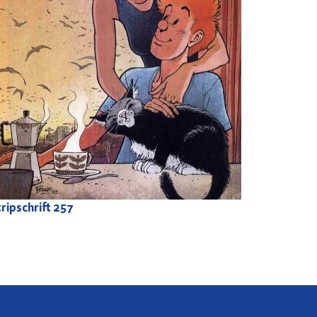
ripschrift
257