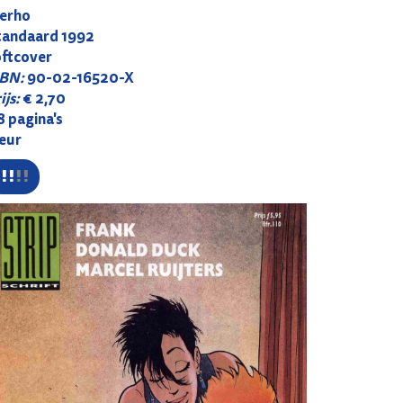
erho
tandaard 1992
oftcover
SBN:
90-02-16520-X
ijs:
€ 2,70
 pagina's
leur