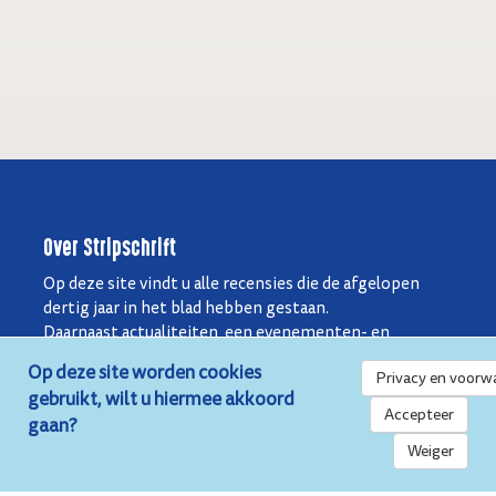
Over Stripschrift
Op deze site vindt u alle recensies die de afgelopen
dertig jaar in het blad hebben gestaan.
Daarnaast actualiteiten, een evenementen- en
tentoonstellingsagenda en uiteraard
Op deze site worden cookies
Privacy en voorw
bestelmogelijkheden voor nummers van het blad en
gebruikt, wilt u hiermee akkoord
de boekuitgaven.
Accepteer
gaan?
Weiger