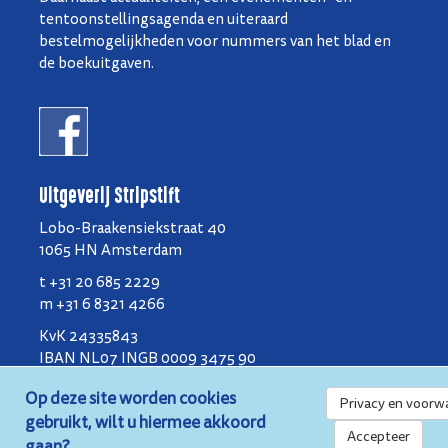
tentoonstellingsagenda en uiteraard
bestelmogelijkheden voor nummers van het blad en
de boekuitgaven.
Uitgeverij Stripstift
Lobo-Braakensiekstraat 40
1065 HN Amsterdam
t +31 20 685 2229
m +31 6 8321 4266
KvK 24335843
IBAN NL07 INGB 0009 3475 90
BIC INGB NL2A
Op deze site worden cookies
Privacy en voorw
gebruikt, wilt u hiermee akkoord
Privacy en voorwaarden
Accepteer
gaan?